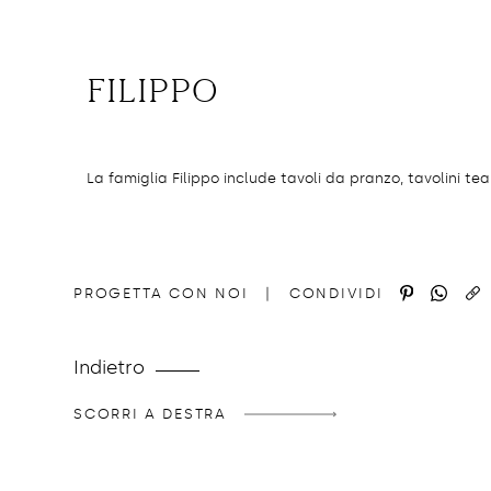
filippo
La famiglia Filippo include tavoli da pranzo, tavolini tea,
http://domedizioni.com/famiglie/2
COPIA
PROGETTA CON NOI
|
CONDIVIDI
Indietro
SCORRI A DESTRA