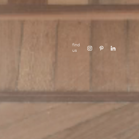
find
us