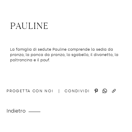
pauline
La famiglia di sedute Pauline comprende la sedia da
pranzo, la panca da pranzo, lo sgabello, il divanetto, la
poltroncina e il pouf.
http://domedizioni.com/famiglie/7
COPIA
PROGETTA CON NOI
|
CONDIVIDI
Indietro